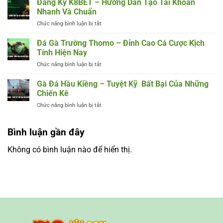
Đăng Ký K8BET – Hướng Dẫn Tạo Tài Khoản
Nhanh,
Toàn
K8BET
An
Nhanh Và Chuẩn
–
Toàn
ở
Chức năng bình luận bị tắt
Hướng
Cho
Đăng
Dẫn
Hội
Ký
Đá Gà Trường Thomo – Đỉnh Cao Cá Cược Kịch
Truy
Viên
K8BET
Cập
Tính Hiện Nay
–
Tài
ở
Chức năng bình luận bị tắt
Hướng
Khoản
Đá
Dẫn
Nhanh
Gà
Gà Đá Hầu Kiềng – Tuyệt Kỹ Bất Bại Của Những
Tạo
Chóng
Trường
Tài
Chiến Kê
Thomo
Khoản
ở
Chức năng bình luận bị tắt
–
Nhanh
Gà
Đỉnh
Và
Đá
Cao
Chuẩn
Bình luận gần đây
Hầu
Cá
Kiềng
Cược
–
Không có bình luận nào để hiển thị.
Kịch
Tuyệt
Tính
Kỹ
Hiện
Bất
Nay
Bại
Của
Những
Chiến
Kê