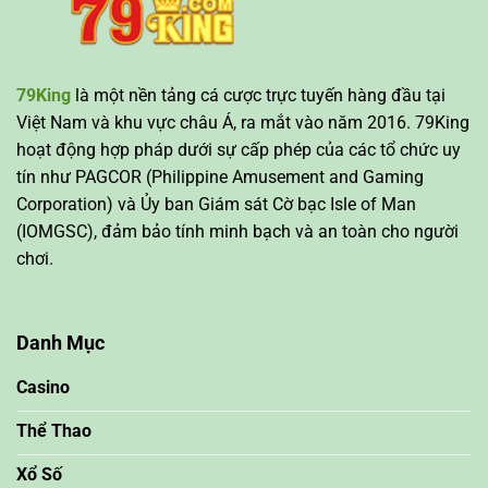
79King
là một nền tảng cá cược trực tuyến hàng đầu tại
Việt Nam và khu vực châu Á, ra mắt vào năm 2016. 79King
hoạt động hợp pháp dưới sự cấp phép của các tổ chức uy
tín như PAGCOR (Philippine Amusement and Gaming
Corporation) và Ủy ban Giám sát Cờ bạc Isle of Man
(IOMGSC), đảm bảo tính minh bạch và an toàn cho người
chơi.
Danh Mục
Casino
Thể Thao
Xổ Số