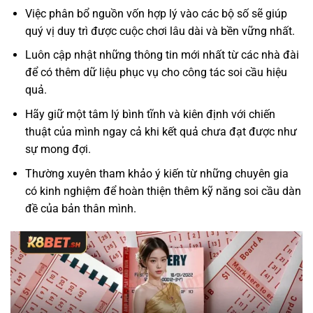
Việc phân bổ nguồn vốn hợp lý vào các bộ số sẽ giúp
quý vị duy trì được cuộc chơi lâu dài và bền vững nhất.
Luôn cập nhật những thông tin mới nhất từ các nhà đài
để có thêm dữ liệu phục vụ cho công tác soi cầu hiệu
quả.
Hãy giữ một tâm lý bình tĩnh và kiên định với chiến
thuật của mình ngay cả khi kết quả chưa đạt được như
sự mong đợi.
Thường xuyên tham khảo ý kiến từ những chuyên gia
có kinh nghiệm để hoàn thiện thêm kỹ năng
soi cầu dàn
đề
của bản thân mình.