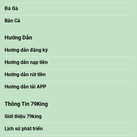
Đá Gà
Bắn Cá
Hướng Dẫn
Hướng dẫn đăng ký
Hướng dẫn nạp tiền
Hướng dẫn rút tiền
Hướng dẫn tải APP
Thông Tin 79King
Giới thiệu 79king
Lịch sử phát triển