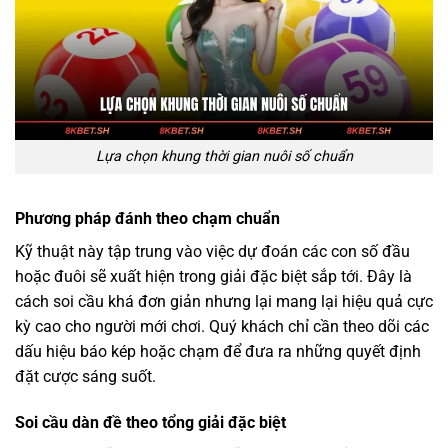
Lựa chọn khung thời gian nuôi số chuẩn
Phương pháp đánh theo chạm chuẩn
Kỹ thuật này tập trung vào việc dự đoán các con số đầu
hoặc đuôi sẽ xuất hiện trong giải đặc biệt sắp tới. Đây là
cách soi cầu khá đơn giản nhưng lại mang lại hiệu quả cực
kỳ cao cho người mới chơi. Quý khách chỉ cần theo dõi các
dấu hiệu báo kép hoặc chạm để đưa ra những quyết định
đặt cược sáng suốt.
Soi cầu dàn đề theo tổng giải đặc biệt