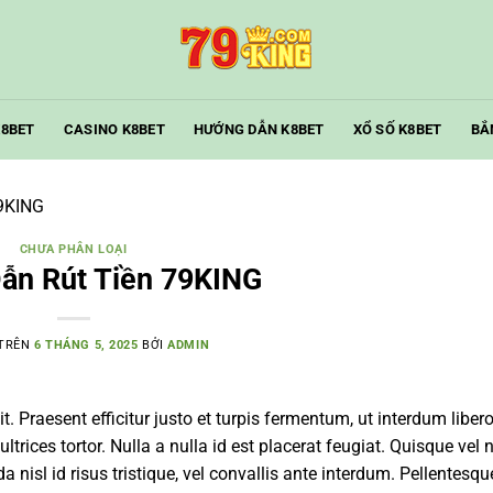
K8BET
CASINO K8BET
HƯỚNG DẪN K8BET
XỔ SỐ K8BET
BẮ
9KING
CHƯA PHÂN LOẠI
ẫn Rút Tiền 79KING
 TRÊN
6 THÁNG 5, 2025
BỞI
ADMIN
. Praesent efficitur justo et turpis fermentum, ut interdum libero
ces tortor. Nulla a nulla id est placerat feugiat. Quisque vel n
a nisl id risus tristique, vel convallis ante interdum. Pellentesqu