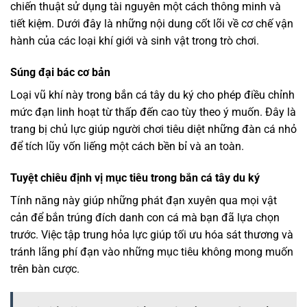
chiến thuật sử dụng tài nguyên một cách thông minh và
tiết kiệm. Dưới đây là những nội dung cốt lõi về cơ chế vận
hành của các loại khí giới và sinh vật trong trò chơi.
Súng đại bác cơ bản
Loại vũ khí này trong
bắn cá tây du ký
cho phép điều chỉnh
mức đạn linh hoạt từ thấp đến cao tùy theo ý muốn. Đây là
trang bị chủ lực giúp người chơi tiêu diệt những đàn cá nhỏ
để tích lũy vốn liếng một cách bền bỉ và an toàn.
Tuyệt chiêu định vị mục tiêu trong bắn cá tây du ký
Tính năng này giúp những phát đạn xuyên qua mọi vật
cản để bắn trúng đích danh con cá mà bạn đã lựa chọn
trước. Việc tập trung hỏa lực giúp tối ưu hóa sát thương và
tránh lãng phí đạn vào những mục tiêu không mong muốn
trên bàn cược.