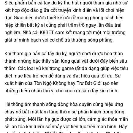
Siêu phẩm
bắn cá tây du ký
thu hút người tham gia nhờ sự
kết hợp độc đáo giữa cốt truyện kinh điển và lối chơi hiện
đại. Giao diện được thiết kế rực rỡ mang phong cách tiên
hiệp khiến bất kỳ ai cũng phải trầm trồ ngay lần đầu trải
nghiệm. Nhà cái
K8BET
cam kết mang tới một môi trường
giải trí minh bạch với cơ chế trả thưởng sòng phẳng.
Khi tham gia
bắn cá tây du ký
, người chơi được hóa thân
thành những bậc thầy săn lùng quái vật dưới đáy biển sâu
thẳm. Các loại vũ khí trong game rất đa dạng giúp việc tiêu
diệt mục tiêu trở nên dễ dàng và đạt hiệu quả tối ưu. Sự
xuất hiện của Tôn Ngộ Không hay Trư Bát Giới tạo nên
những điểm nhấn thú vị cho cuộc đi săn đầy kịch tính.
Hệ thống âm thanh sống động hòa quyện cùng hiệu ứng
cháy nổ bắt mắt làm tăng thêm sự phấn khích trong từng
phát súng. Mỗi lần hạ gục được cá lớn, cảm giác thỏa mãn
sẽ lan tỏa khi điểm số nhảy vọt liên tục trên màn hình. Hãy