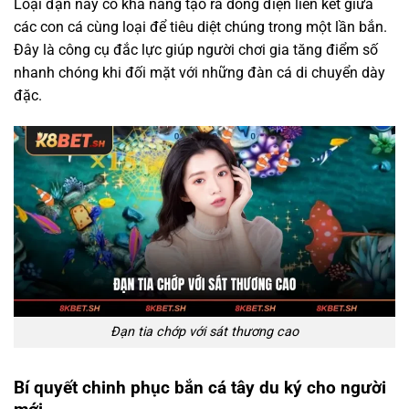
Loại đạn này có khả năng tạo ra dòng điện liên kết giữa
các con cá cùng loại để tiêu diệt chúng trong một lần bắn.
Đây là công cụ đắc lực giúp người chơi gia tăng điểm số
nhanh chóng khi đối mặt với những đàn cá di chuyển dày
đặc.
Đạn tia chớp với sát thương cao
Bí quyết chinh phục bắn cá tây du ký cho người