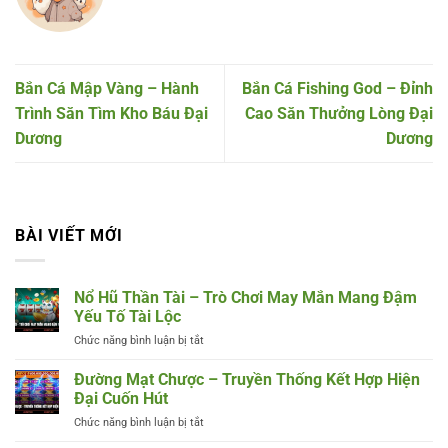
Bắn Cá Mập Vàng – Hành
Bắn Cá Fishing God – Đỉnh
Trình Săn Tìm Kho Báu Đại
Cao Săn Thưởng Lòng Đại
Dương
Dương
BÀI VIẾT MỚI
Nổ Hũ Thần Tài – Trò Chơi May Mắn Mang Đậm
Yếu Tố Tài Lộc
ở
Chức năng bình luận bị tắt
Nổ
Hũ
Đường Mạt Chược – Truyền Thống Kết Hợp Hiện
Thần
Đại Cuốn Hút
Tài
ở
Chức năng bình luận bị tắt
–
Đường
Trò