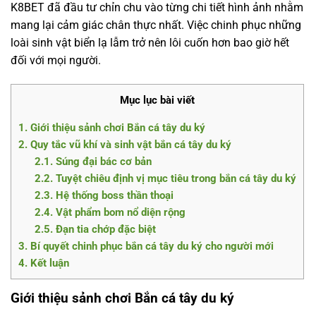
K8BET
đã đầu tư chỉn chu vào từng chi tiết hình ảnh nhằm
mang lại cảm giác chân thực nhất. Việc chinh phục những
loài sinh vật biển lạ lẫm trở nên lôi cuốn hơn bao giờ hết
đối với mọi người.
Mục lục bài viết
1.
Giới thiệu sảnh chơi Bắn cá tây du ký
2.
Quy tắc vũ khí và sinh vật bắn cá tây du ký
2.1.
Súng đại bác cơ bản
2.2.
Tuyệt chiêu định vị mục tiêu trong bắn cá tây du ký
2.3.
Hệ thống boss thần thoại
2.4.
Vật phẩm bom nổ diện rộng
2.5.
Đạn tia chớp đặc biệt
3.
Bí quyết chinh phục bắn cá tây du ký cho người mới
4.
Kết luận
Giới thiệu sảnh chơi Bắn cá tây du ký