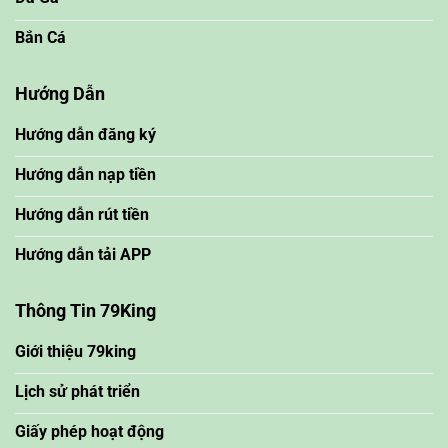
Bắn Cá
Hướng Dẫn
Hướng dẫn đăng ký
Hướng dẫn nạp tiền
Hướng dẫn rút tiền
Hướng dẫn tải APP
Thông Tin 79King
Giới thiệu 79king
Lịch sử phát triển
Giấy phép hoạt động